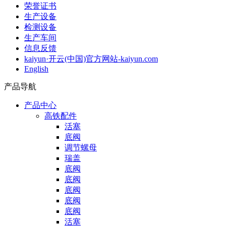
荣誉证书
生产设备
检测设备
生产车间
信息反馈
kaiyun·开云(中国)官方网站-kaiyun.com
English
产品导航
产品中心
高铁配件
活塞
底阀
调节螺母
瑞盖
底阀
底阀
底阀
底阀
底阀
活塞