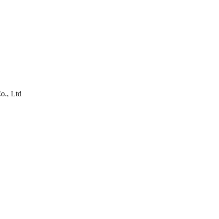
o., Ltd