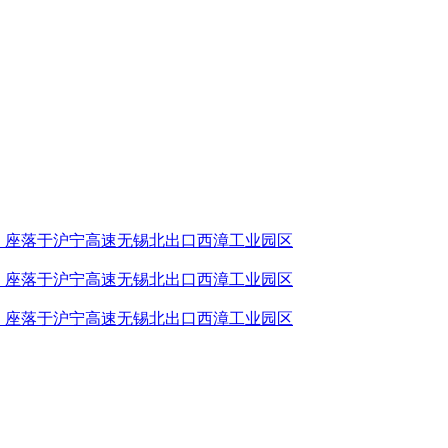
005年3月，座落于沪宁高速无锡北出口西漳工业园区
005年3月，座落于沪宁高速无锡北出口西漳工业园区
005年3月，座落于沪宁高速无锡北出口西漳工业园区