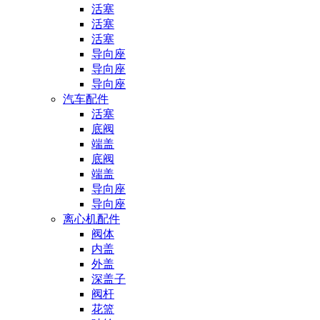
活塞
活塞
活塞
导向座
导向座
导向座
汽车配件
活塞
底阀
端盖
底阀
端盖
导向座
导向座
离心机配件
阀体
内盖
外盖
深盖子
阀杆
花篮