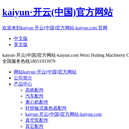
kaiyun·开云(中国)官方网站
欢迎来到kaiyun·开云(中国)官方网站-kaiyun.com 官网
中文版
英文版
kaiyun·开云(中国)官方网站-kaiyun.com
Wuxi Huiling Machinery C
全国服务热线
18051933979
网站kaiyun·开云(中国)官方网站
公司简介
产品中心
高铁配件
汽车配件
离心机配件
钎焊板式换热器配件
kaiyun·开云(中国)官方网站-kaiyun.com
真空泵配件
其它配件