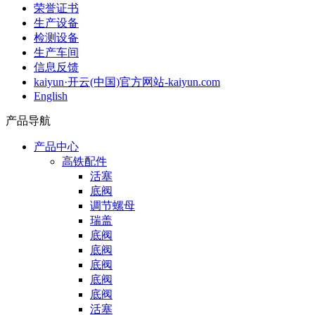
荣誉证书
生产设备
检测设备
生产车间
信息反馈
kaiyun·开云(中国)官方网站-kaiyun.com
English
产品导航
产品中心
高铁配件
活塞
底阀
调节螺母
瑞盖
底阀
底阀
底阀
底阀
底阀
活塞