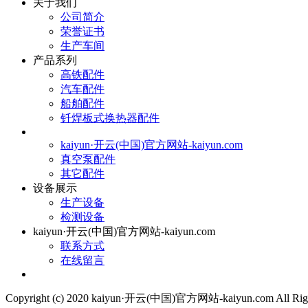
关于我们
公司简介
荣誉证书
生产车间
产品系列
高铁配件
汽车配件
船舶配件
钎焊板式换热器配件
kaiyun·开云(中国)官方网站-kaiyun.com
真空泵配件
其它配件
设备展示
生产设备
检测设备
kaiyun·开云(中国)官方网站-kaiyun.com
联系方式
在线留言
Copyright (c) 2020 kaiyun·开云(中国)官方网站-kaiyun.com All Righ