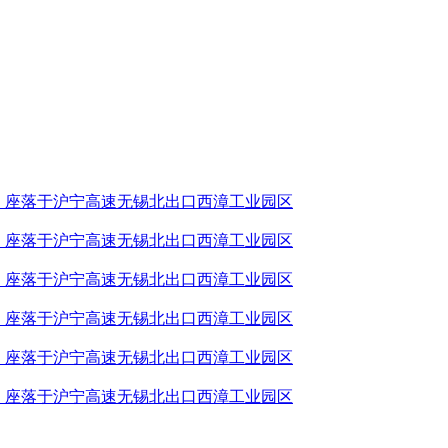
005年3月，座落于沪宁高速无锡北出口西漳工业园区
005年3月，座落于沪宁高速无锡北出口西漳工业园区
005年3月，座落于沪宁高速无锡北出口西漳工业园区
005年3月，座落于沪宁高速无锡北出口西漳工业园区
005年3月，座落于沪宁高速无锡北出口西漳工业园区
005年3月，座落于沪宁高速无锡北出口西漳工业园区