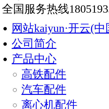
全国服务热线
1805193
网站kaiyun·开云(
公司简介
产品中心
高铁配件
汽车配件
离心机配件