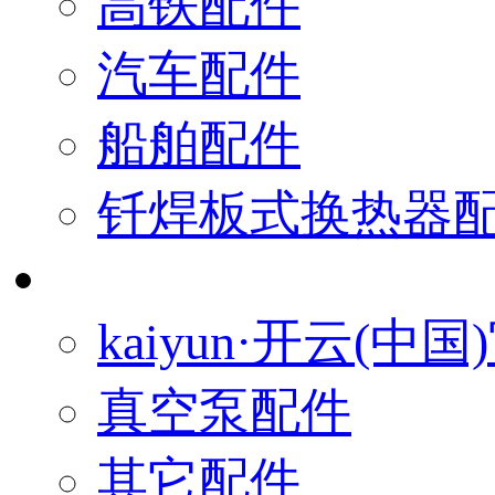
高铁配件
汽车配件
船舶配件
钎焊板式换热器
kaiyun·开云(中国)
真空泵配件
其它配件