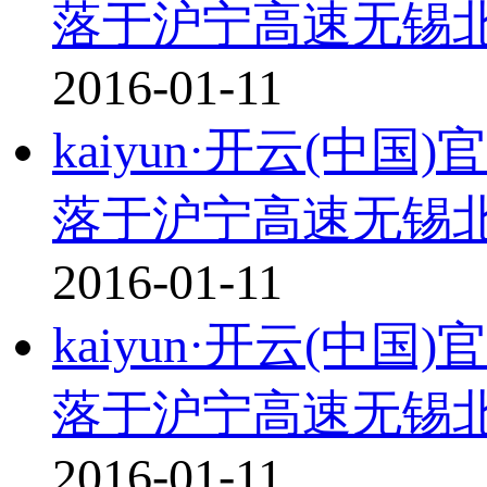
落于沪宁高速无锡
2016-01-11
kaiyun·开云(中国)
落于沪宁高速无锡
2016-01-11
kaiyun·开云(中国)
落于沪宁高速无锡
2016-01-11