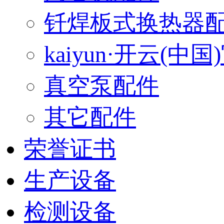
钎焊板式换热器
kaiyun·开云(中国)
真空泵配件
其它配件
荣誉证书
生产设备
检测设备