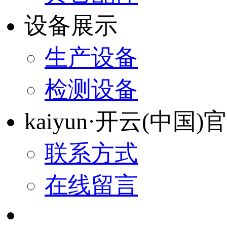
设备展示
生产设备
检测设备
kaiyun·开云(中国)官
联系方式
在线留言