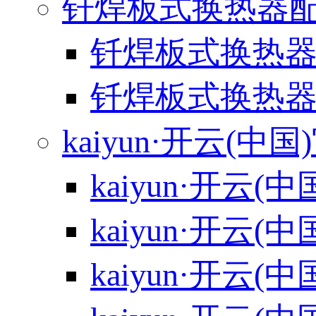
钎焊板式换热器
钎焊板式换热
钎焊板式换热
kaiyun·开云(中国)
kaiyun·开云(中
kaiyun·开云(中
kaiyun·开云(中