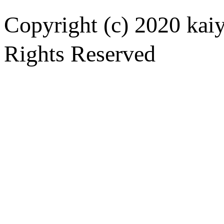
Copyright (c) 2020
Rights Reserved