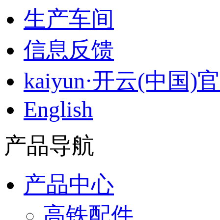
生产车间
信息反馈
kaiyun·开云(中国)官
English
产品导航
产品中心
高铁配件