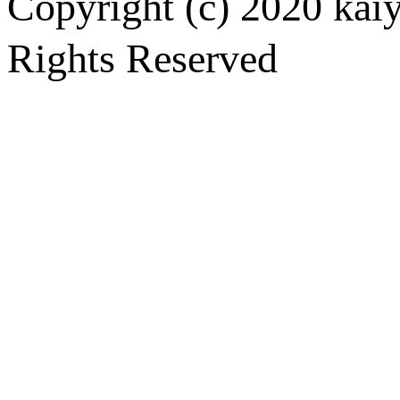
Copyright (c) 2020
Rights Reserved