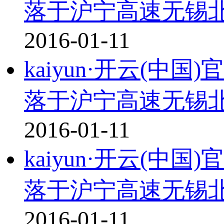
落于沪宁高速无锡
2016-01-11
kaiyun·开云(中国)
落于沪宁高速无锡
2016-01-11
kaiyun·开云(中国)
落于沪宁高速无锡
2016-01-11