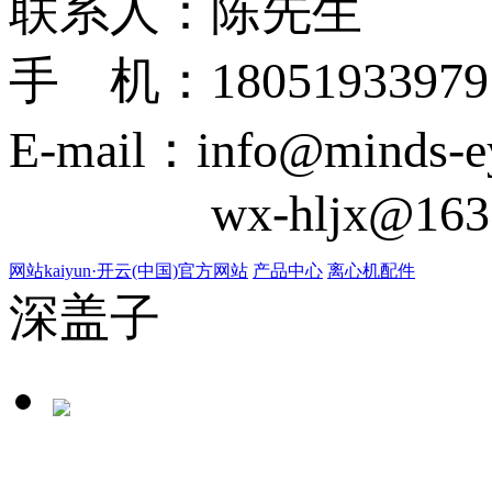
联系人：陈先生
手 机：18051933979
E-mail：info@minds-e
wx-hljx@163.
网站kaiyun·开云(中国)官方网站
产品中心
离心机配件
深盖子