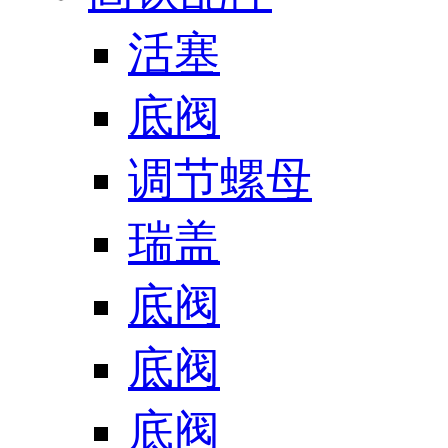
活塞
底阀
调节螺母
瑞盖
底阀
底阀
底阀