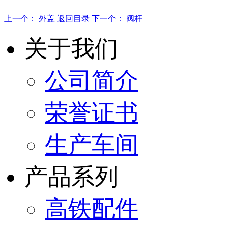
上一个： 外盖
返回目录
下一个： 阀杆
关于我们
公司简介
荣誉证书
生产车间
产品系列
高铁配件