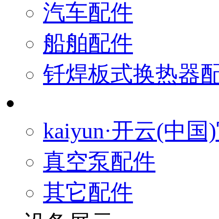
汽车配件
船舶配件
钎焊板式换热器
kaiyun·开云(中国)
真空泵配件
其它配件