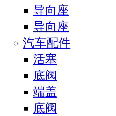
导向座
导向座
汽车配件
活塞
底阀
端盖
底阀