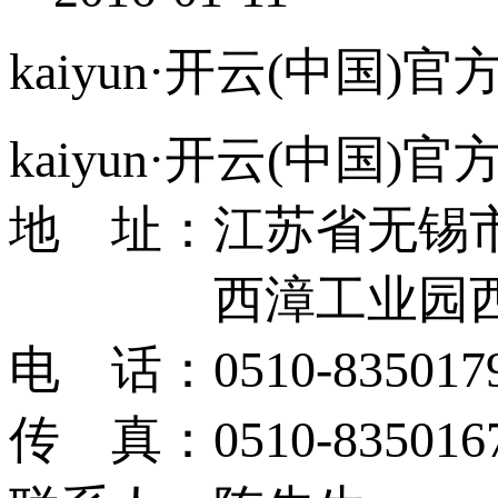
kaiyun·开云(中国)官方网
kaiyun·开云(中国)官方网
地 址：江苏省无锡
西漳工业园西漳
电 话：0510-835017
传 真：0510-835016