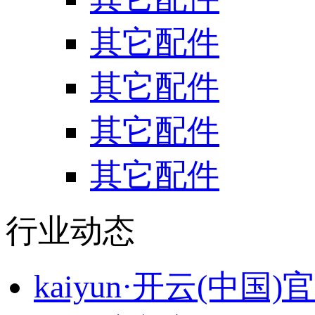
其它配件
其它配件
其它配件
其它配件
行业动态
kaiyun·开云(中国)