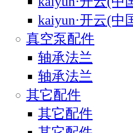
kaiyun·开云(中
kaiyun·开云(中
真空泵配件
轴承法兰
轴承法兰
其它配件
其它配件
其它配件