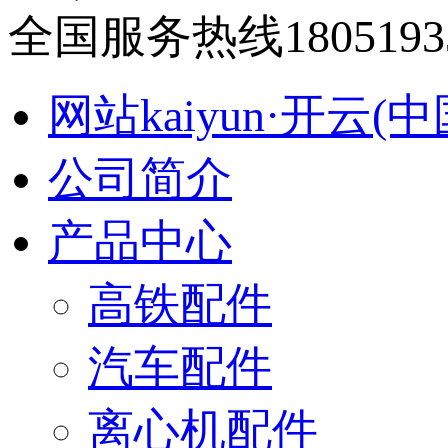
全国服务热线
1805193
网站kaiyun·开云(
公司简介
产品中心
高铁配件
汽车配件
离心机配件