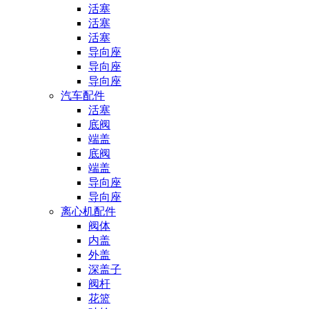
活塞
活塞
活塞
导向座
导向座
导向座
汽车配件
活塞
底阀
端盖
底阀
端盖
导向座
导向座
离心机配件
阀体
内盖
外盖
深盖子
阀杆
花篮