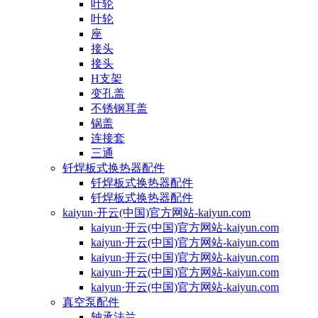
叶轮
叶轮
座
接头
接头
H支架
变孔盖
不锈钢耳盖
锅盖
连接套
三通
钎焊板式换热器配件
钎焊板式换热器配件
钎焊板式换热器配件
kaiyun·开云(中国)官方网站-kaiyun.com
kaiyun·开云(中国)官方网站-kaiyun.com
kaiyun·开云(中国)官方网站-kaiyun.com
kaiyun·开云(中国)官方网站-kaiyun.com
kaiyun·开云(中国)官方网站-kaiyun.com
kaiyun·开云(中国)官方网站-kaiyun.com
真空泵配件
轴承法兰