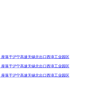
005年3月，座落于沪宁高速无锡北出口西漳工业园区
005年3月，座落于沪宁高速无锡北出口西漳工业园区
005年3月，座落于沪宁高速无锡北出口西漳工业园区