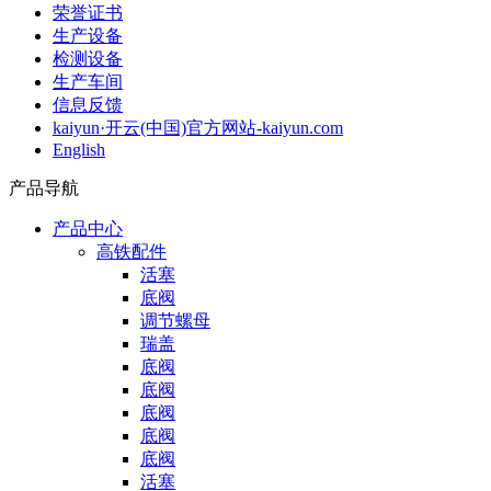
荣誉证书
生产设备
检测设备
生产车间
信息反馈
kaiyun·开云(中国)官方网站-kaiyun.com
English
产品导航
产品中心
高铁配件
活塞
底阀
调节螺母
瑞盖
底阀
底阀
底阀
底阀
底阀
活塞