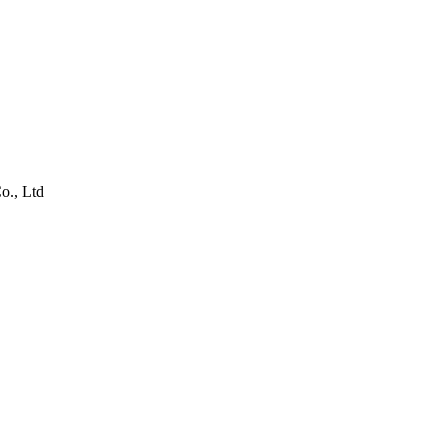
o., Ltd