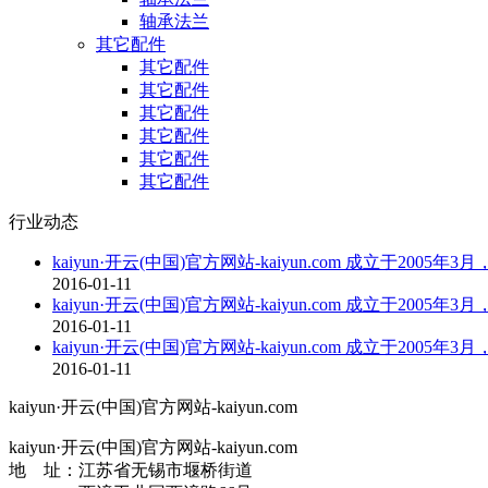
轴承法兰
其它配件
其它配件
其它配件
其它配件
其它配件
其它配件
其它配件
行业动态
kaiyun·开云(中国)官方网站-kaiyun.com 成立于2
2016-01-11
kaiyun·开云(中国)官方网站-kaiyun.com 成立于2
2016-01-11
kaiyun·开云(中国)官方网站-kaiyun.com 成立于2
2016-01-11
kaiyun·开云(中国)官方网站-kaiyun.com
kaiyun·开云(中国)官方网站-kaiyun.com
地 址：江苏省无锡市堰桥街道