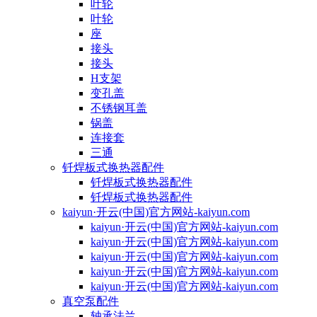
叶轮
叶轮
座
接头
接头
H支架
变孔盖
不锈钢耳盖
锅盖
连接套
三通
钎焊板式换热器配件
钎焊板式换热器配件
钎焊板式换热器配件
kaiyun·开云(中国)官方网站-kaiyun.com
kaiyun·开云(中国)官方网站-kaiyun.com
kaiyun·开云(中国)官方网站-kaiyun.com
kaiyun·开云(中国)官方网站-kaiyun.com
kaiyun·开云(中国)官方网站-kaiyun.com
kaiyun·开云(中国)官方网站-kaiyun.com
真空泵配件
轴承法兰