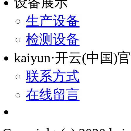
设备展示
生产设备
检测设备
kaiyun·开云(中国)官
联系方式
在线留言