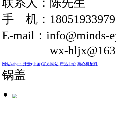
联系人：陈先生
手 机：18051933979
E-mail：info@minds-e
wx-hljx@163.
网站kaiyun·开云(中国)官方网站
产品中心
离心机配件
锅盖