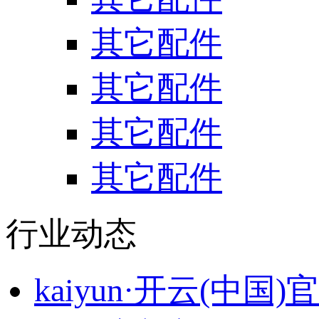
其它配件
其它配件
其它配件
其它配件
行业动态
kaiyun·开云(中国)