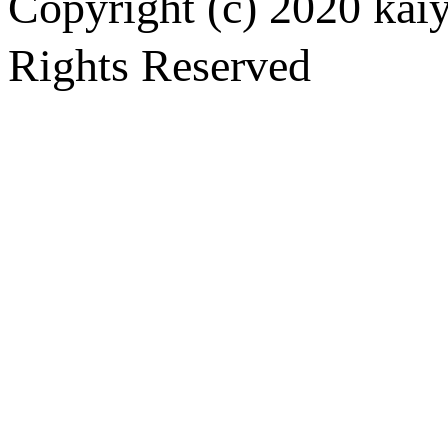
Copyright (c) 2020
Rights Reserved