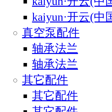
kaiyun·开云(中
kaiyun·开云(中
真空泵配件
轴承法兰
轴承法兰
其它配件
其它配件
其它配件