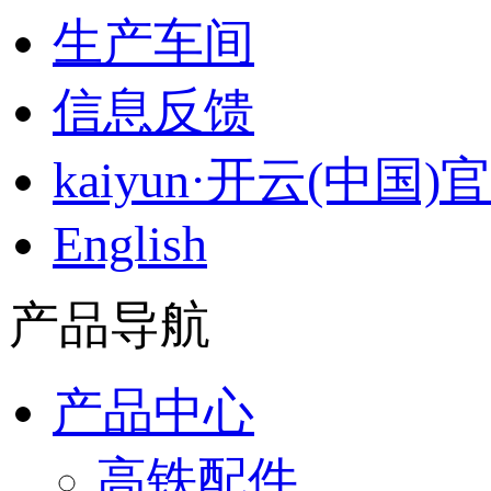
生产车间
信息反馈
kaiyun·开云(中国)官
English
产品导航
产品中心
高铁配件