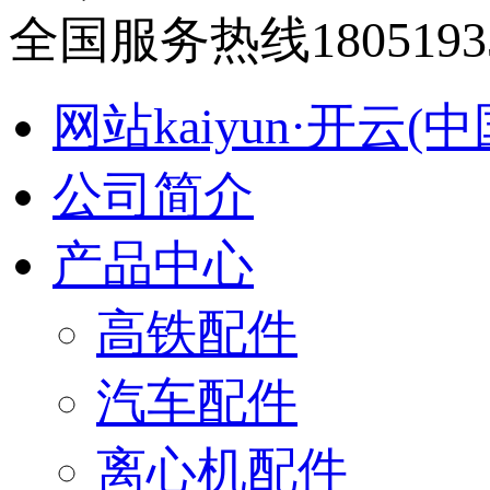
全国服务热线
1805193
网站kaiyun·开云(
公司简介
产品中心
高铁配件
汽车配件
离心机配件