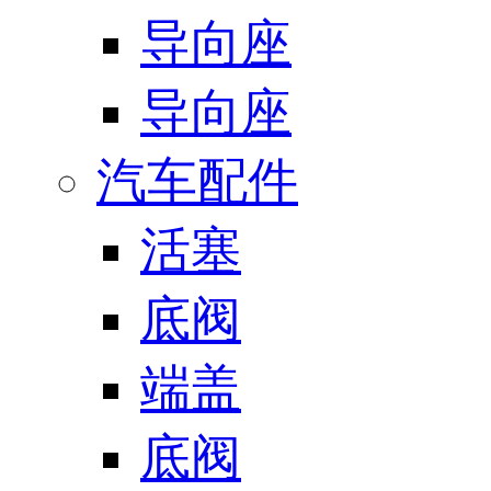
导向座
导向座
汽车配件
活塞
底阀
端盖
底阀