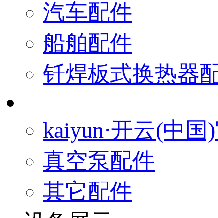
汽车配件
船舶配件
钎焊板式换热器
kaiyun·开云(中国)
真空泵配件
其它配件