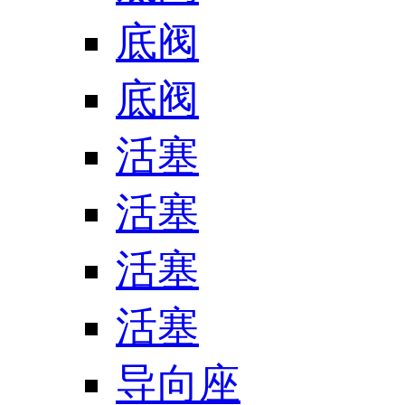
底阀
底阀
活塞
活塞
活塞
活塞
导向座