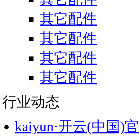
其它配件
其它配件
其它配件
其它配件
行业动态
kaiyun·开云(中国)