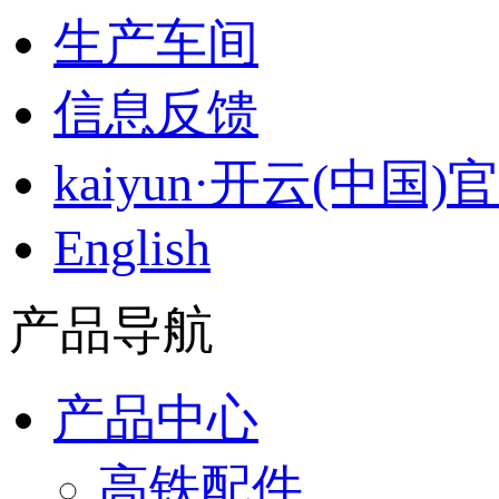
生产车间
信息反馈
kaiyun·开云(中国)官
English
产品导航
产品中心
高铁配件