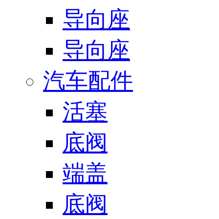
导向座
导向座
汽车配件
活塞
底阀
端盖
底阀