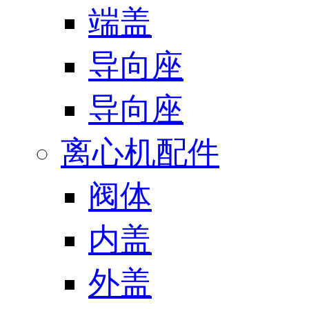
端盖
导向座
导向座
离心机配件
阀体
内盖
外盖